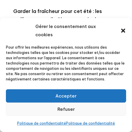
Garder la fraîcheur pour cet été : les
meilleurs conseils Chaque année, les
Gérer le consentement aux
périodes de chaleur extrême deviennent de
cookies
plus en plus avérées, et même à l’intérieur
des habitations, la chaleur accablante
Pour offrir les meilleures expériences, nous utilisons des
peut rapidement devenir difficile à
technologies telles que les cookies pour stocker et/ou accéder
aux informations sur l'appareil. Le consentement à ces
supporter en...
technologies nous permettra de traiter des données telles que le
comportement de navigation ou les identifiants uniques sur ce
site. Ne pas consentir ou retirer son consentement peut affecter
négativement certaines caractéristiques et fonctions.
Copyright © 2023 menuiserie du soleil. Tous droits
réservés.
|
Mentions légales
|
Google Maps
|
Accepter
Pagesjaunes
|
politique de confidentialite
Refuser
Politique de confidentialité
Politique de confidentialité